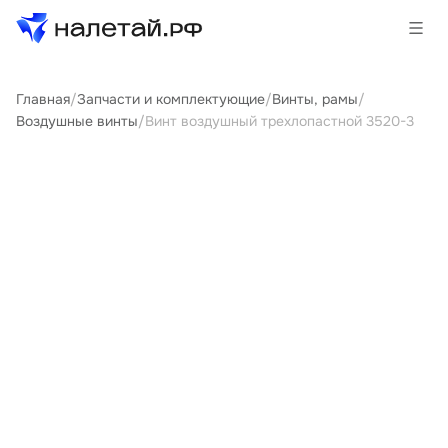
Главная
/
Запчасти и комплектующие
/
Винты, рамы
/
Товары
Воздушные винты
/
Винт воздушный трехлопастной 3520-3
Услуги
Сервисы
Биржа
О проекте
Клиентам
Поставщикам
Государственные программы
Партнеры
Новости и аналитика