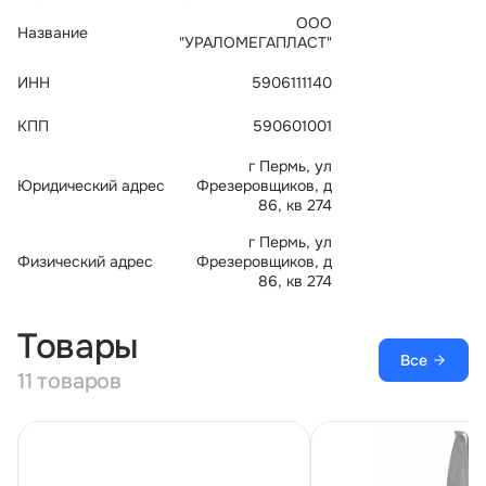
Тарифы
ООО
Название
info@naletai.su
"УРАЛОМЕГАПЛАСТ"
ИНН
5906111140
КПП
590601001
г Пермь, ул
Юридический адрес
Фрезеровщиков, д
86, кв 274
г Пермь, ул
Физический адрес
Фрезеровщиков, д
86, кв 274
Товары
Все
11 товаров