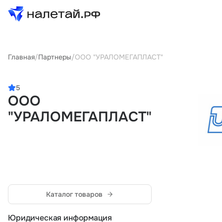
Товары
Главная
/
Партнеры
/
ООО "УРАЛОМЕГАПЛАСТ"
Услуги
5
ООО
Сервисы
"УРАЛОМЕГАПЛАСТ"
Биржа
О проекте
Клиентам
Поставщикам
Каталог товаров
Государственные программы
Партнеры
Юридическая информация
Новости и аналитика