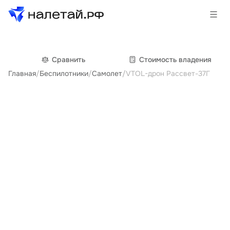
Товары
Сравнить
Cтоимость владения
Главная
/
Беспилотники
/
Самолет
/
VTOL-дрон Рассвет-37Г
Услуги
Сервисы
Биржа
О проекте
Клиентам
Поставщикам
Государственные программы
Партнеры
Новости и аналитика