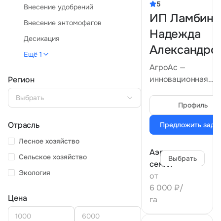
5
Внесение удобрений
Тарифы
ИП Ламбина
info@naletai.su
Внесение энтомофагов
Надежда
Десикация
Александро
Ещё 1
АгроАс —
инновационная
Регион
компания,
Выбрать
специализирующа
Профиль
на внесении средс
Отрасль
Предложить зада
защиты растений 
обработке террит
Лесное хозяйство
с использованием
Аэросев
Сельское хозяйство
Выбрать
беспилотных
семян
Экология
авиационных сист
от
Компания применя
6 000 ₽/
современные
Цена
га
технологии для