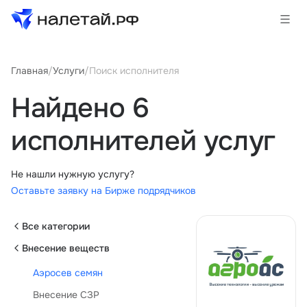
Главная
/
Услуги
/
Поиск исполнителя
Товары
Найдено 6
Услуги
исполнителей услуг
Сервисы
Биржа
Не нашли нужную услугу?
Оставьте заявку на Бирже подрядчиков
Все категории
О проекте
Клиентам
Внесение веществ
Поставщикам
Государственные программы
Аэросев семян
Партнеры
Внесение СЗР
Новости и аналитика