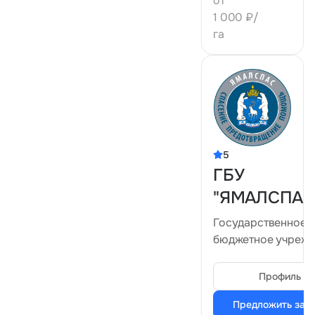
от
1 000 ₽/
га
5
ГБУ
"ЯМАЛСПАС
Государственное
бюджетное учреж
«Аварийно-
спасательная слу
Профиль
Ямало-Ненецкого
Предложить зад
автономного округ