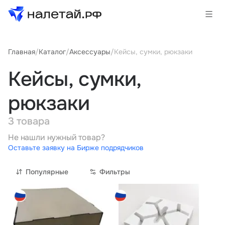
Главная
/
Каталог
/
Аксессуары
/
Кейсы, сумки, рюкзаки
Товары
Кейсы, сумки,
Услуги
рюкзаки
Сервисы
3 товара
Биржа
Не нашли нужный товар?
Оставьте заявку на Бирже подрядчиков
О проекте
Популярные
Фильтры
Клиентам
Поставщикам
Государственные программы
Партнеры
Новости и аналитика