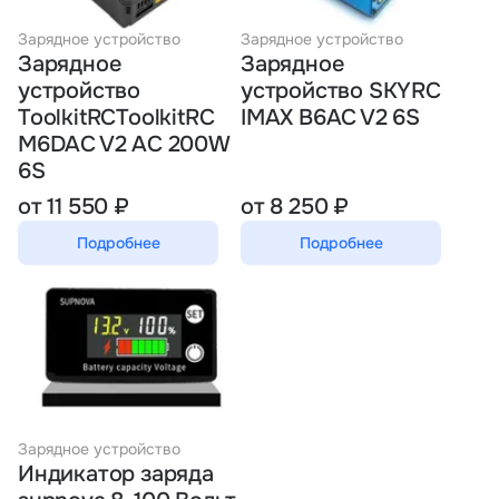
Тарифы
Зарядное устройство
Зарядное устройство
info@naletai.su
Зарядное
Зарядное
устройство
устройство SKYRC
ToolkitRCToolkitRC
IMAX B6AC V2 6S
M6DAC V2 AC 200W
6S
от 11 550 ₽
от 8 250 ₽
Подробнее
Подробнее
Зарядное устройство
Индикатор заряда