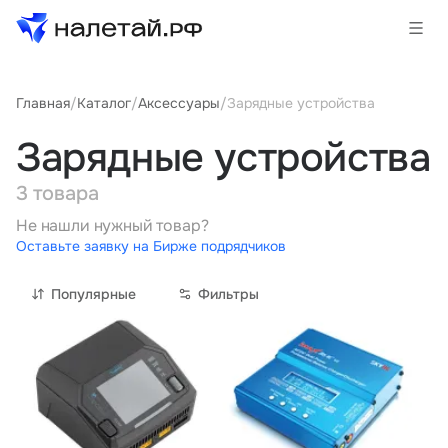
Главная
/
Каталог
/
Аксессуары
/
Зарядные устройства
Товары
Зарядные устройства
Услуги
3 товара
Сервисы
Не нашли нужный товар?
Оставьте заявку на Бирже подрядчиков
Биржа
Популярные
Фильтры
О проекте
Клиентам
Поставщикам
Государственные программы
Партнеры
Новости и аналитика