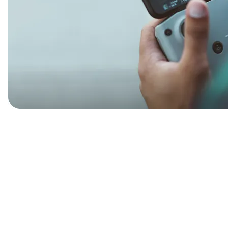
Тарифы
info@naletai.su