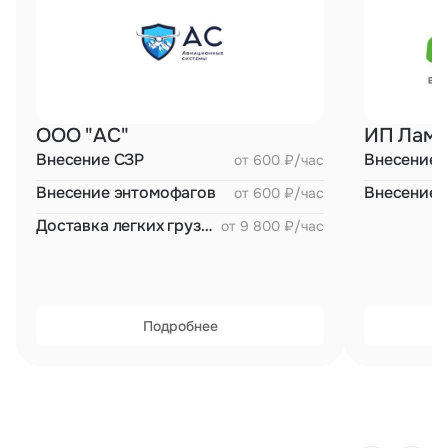
Невысокая стоимость эксплуатации. Гла
конструкции дрона большого количества
подверженных износу. Помимо этого, у
применение бесколлекторных электродв
надёжных, чем ДВС и ГТД.
ООО "АС"
Внесение СЗР
Внесение 
от 600 ₽/час
Внесение энтомофагов
Внесение 
от 600 ₽/час
Доставка легких грузов (5-10 кг)
от 9 800 ₽/час
Подробнее